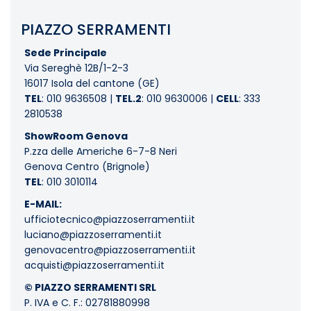
PIAZZO SERRAMENTI
Sede Principale
Via Sereghè 12B/1-2-3
16017 Isola del cantone (GE)
TEL
:
010 9636508
|
TEL.2
:
010 9630006
|
CELL
:
333
2810538
ShowRoom Genova
P.zza delle Americhe 6-7-8 Neri
Genova Centro (Brignole)
TEL
:
010 3010114
E-MAIL:
ufficiotecnico@piazzoserramenti.it
luciano@piazzoserramenti.it
genovacentro@piazzoserramenti.it
acquisti@piazzoserramenti.it
© PIAZZO SERRAMENTI SRL
P. IVA e C. F.: 02781880998